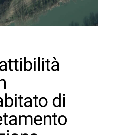
ttibilità
n
abitato di
letamento