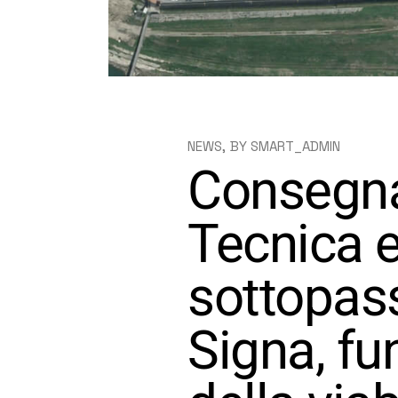
NEWS
BY
SMART_ADMIN
Consegnat
Tecnica 
sottopass
Signa, f