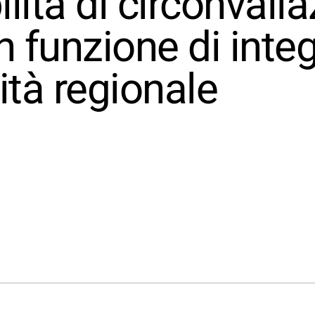
ilità di circonvall
n funzione di inte
lità regionale